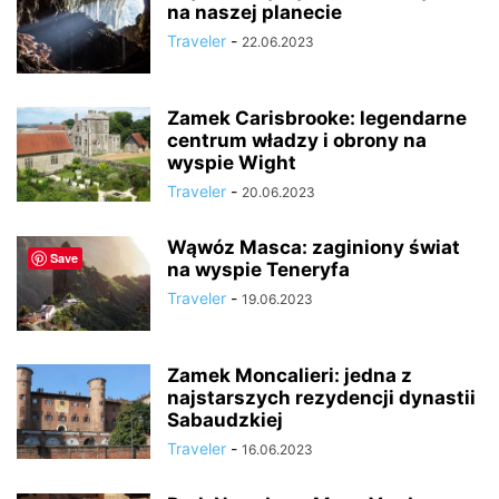
na naszej planecie
Traveler
-
22.06.2023
Zamek Carisbrooke: legendarne
centrum władzy i obrony na
wyspie Wight
Traveler
-
20.06.2023
Wąwóz Masca: zaginiony świat
Save
na wyspie Teneryfa
Traveler
-
19.06.2023
Zamek Moncalieri: jedna z
najstarszych rezydencji dynastii
Sabaudzkiej
Traveler
-
16.06.2023