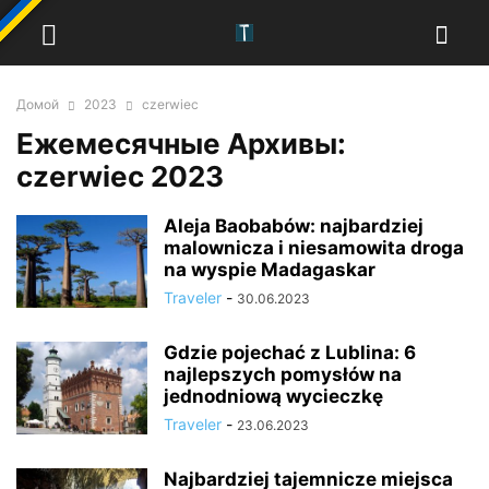
Домой
2023
czerwiec
Ежемесячные Архивы:
czerwiec 2023
Aleja Baobabów: najbardziej
malownicza i niesamowita droga
na wyspie Madagaskar
Traveler
-
30.06.2023
Gdzie pojechać z Lublina: 6
najlepszych pomysłów na
jednodniową wycieczkę
Traveler
-
23.06.2023
Najbardziej tajemnicze miejsca