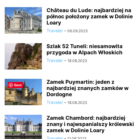
Château du Lude: najbardziej na
północ położony zamek w Dolinie
Loary
Traveler
-
06.09.2023
Szlak 52 Tuneli: niesamowita
przygoda w Alpach Włoskich
Traveler
-
18.08.2023
Zamek Puymartin: jeden z
Save
najbardziej znanych zamków w
Dordogne
Traveler
-
18.08.2023
Zamek Chambord: najbardziej
znany i najwspanialszy królewski
zamek w Dolinie Loary
Traveler
-
11.08.2023