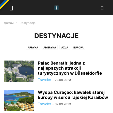
Домой
Destynacje
DESTYNACJE
AFRYKA
AMERYKA
AZJA
EUROPA
Pałac Benrath: jedna z
najlepszych atrakcji
turystycznych w Düsseldorfie
Traveler
-
22.09.2023
Wyspa Curaçao: kawałek starej
Europy w sercu rajskiej Karaibów
Traveler
-
07.09.2023