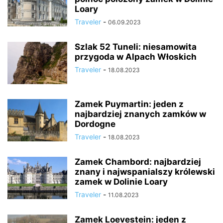
Loary
Traveler
-
06.09.2023
Szlak 52 Tuneli: niesamowita
przygoda w Alpach Włoskich
Traveler
-
18.08.2023
Zamek Puymartin: jeden z
najbardziej znanych zamków w
Dordogne
Traveler
-
18.08.2023
Zamek Chambord: najbardziej
znany i najwspanialszy królewski
zamek w Dolinie Loary
Traveler
-
11.08.2023
Zamek Loevestein: jeden z