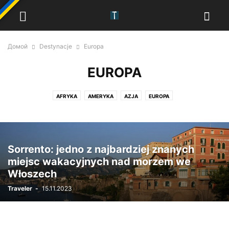
Домой
Destynacje
Europa
EUROPA
AFRYKA
AMERYKA
AZJA
EUROPA
Sorrento: jedno z najbardziej znanych
miejsc wakacyjnych nad morzem we
Włoszech
Traveler
-
15.11.2023