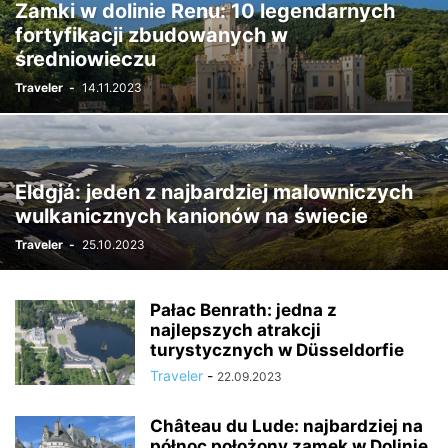
Zamki w dolinie Renu: 10 legendarnych
fortyfikacji zbudowanych w
średniowieczu
Traveler
-
14.11.2023
Eldgjá: jeden z najbardziej malowniczych
wulkanicznych kanionów na świecie
Traveler
-
25.10.2023
Pałac Benrath: jedna z
najlepszych atrakcji
turystycznych w Düsseldorfie
Traveler
-
22.09.2023
Château du Lude: najbardziej na
północ położony zamek w Dolinie