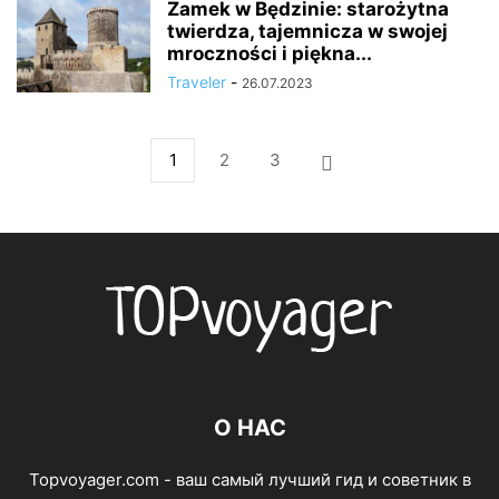
Zamek w Będzinie: starożytna
twierdza, tajemnicza w swojej
mroczności i piękna...
Traveler
-
26.07.2023
1
2
3
О НАС
Topvoyager.com - ваш самый лучший гид и советник в